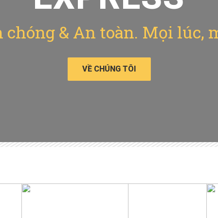
chóng & An toàn. Mọi lúc, 
VỀ CHÚNG TÔI