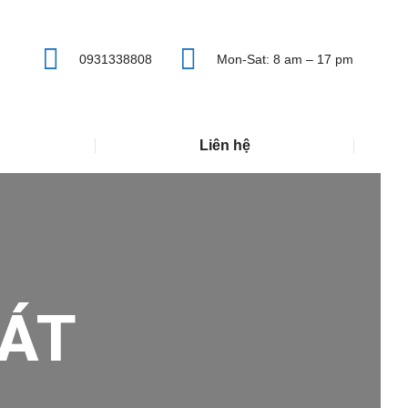
0931338808
Mon-Sat: 8 am – 17 pm
Liên hệ
ÁT