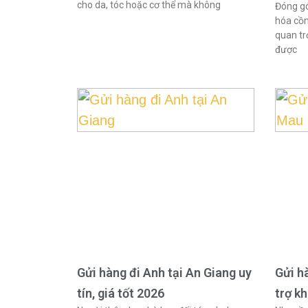
cho da, tóc hoặc cơ thể mà không
Đóng gó
hóa cồn
quan tr
được
Gửi hàng đi Anh tại An Giang uy
Gửi h
tín, giá tốt 2026
trợ k