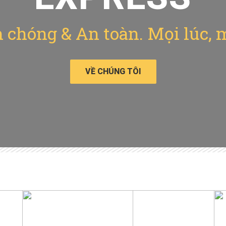
chóng & An toàn. Mọi lúc, 
VỀ CHÚNG TÔI