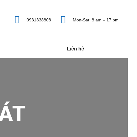
0931338808
Mon-Sat: 8 am – 17 pm
Liên hệ
ÁT