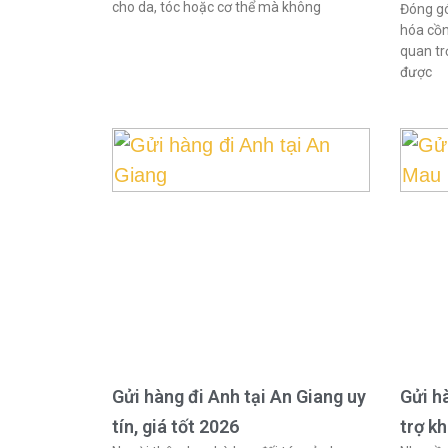
cho da, tóc hoặc cơ thể mà không
Đóng gó
hóa cồn
quan tr
được
Gửi hàng đi Anh tại An Giang uy
Gửi h
tín, giá tốt 2026
trợ k