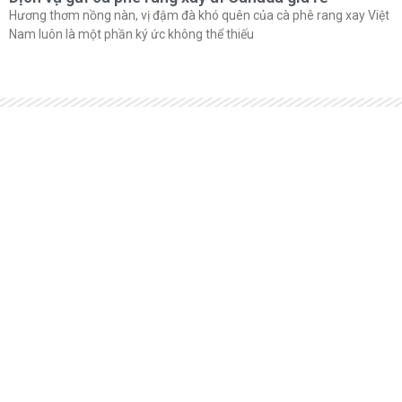
Hương thơm nồng nàn, vị đậm đà khó quên của cà phê rang xay Việt
Nam luôn là một phần ký ức không thể thiếu
656/11A Cách mạng tháng 8, Phường 11, Quận 3, TPHCM
324/80/6 Phương Canh, Nam từ Liêm, Hà Nội
24 Nguyễn cư trinh, phường An nghiệp, Ninh Kiều, Cần Thơ
Liên hệ: 0931338808