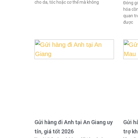
cho da, tóc hoặc cơ thể mà không
Đóng gó
hóa cồn
quan tr
được
Gửi hàng đi Anh tại An Giang uy
Gửi h
tín, giá tốt 2026
trợ k