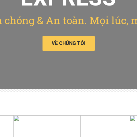
chóng & An toàn. Mọi lúc, 
VỀ CHÚNG TÔI