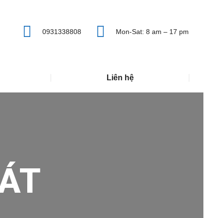
0931338808
Mon-Sat: 8 am – 17 pm
Liên hệ
ÁT