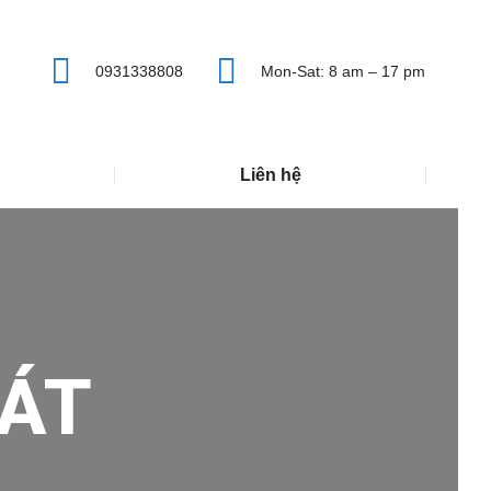
0931338808
Mon-Sat: 8 am – 17 pm
Liên hệ
ÁT