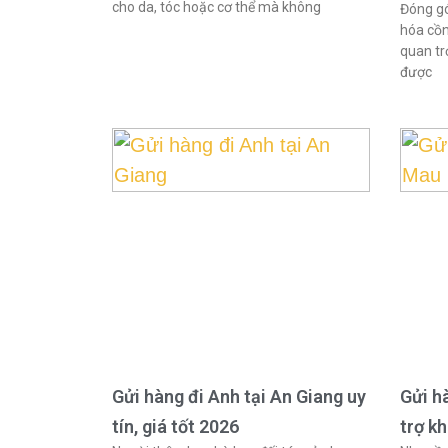
cho da, tóc hoặc cơ thể mà không
Đóng gó
hóa cồn
quan tr
được
Gửi hàng đi Anh tại An Giang uy
Gửi h
tín, giá tốt 2026
trợ k