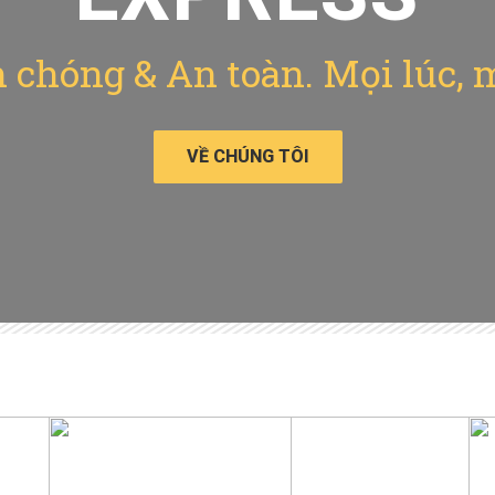
chóng & An toàn. Mọi lúc, 
VỀ CHÚNG TÔI