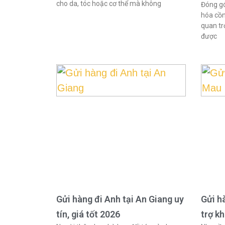
cho da, tóc hoặc cơ thể mà không
Đóng gó
hóa cồn
quan tr
được
Gửi hàng đi Anh tại An Giang uy
Gửi h
tín, giá tốt 2026
trợ k