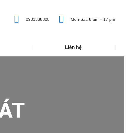
0931338808
Mon-Sat: 8 am – 17 pm
Liên hệ
ÁT