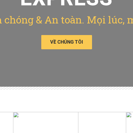
chóng & An toàn. Mọi lúc, 
VỀ CHÚNG TÔI