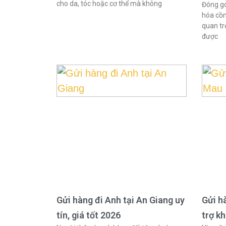
cho da, tóc hoặc cơ thể mà không
Đóng gó
hóa cồn
quan tr
được
Gửi hàng đi Anh tại An Giang uy
Gửi h
tín, giá tốt 2026
trợ k