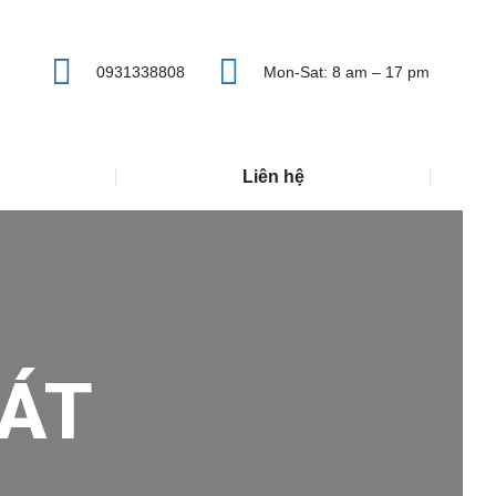
0931338808
Mon-Sat: 8 am – 17 pm
Liên hệ
ÁT