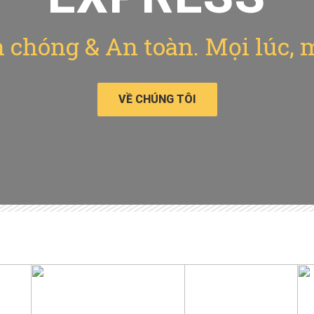
chóng & An toàn. Mọi lúc, 
VỀ CHÚNG TÔI