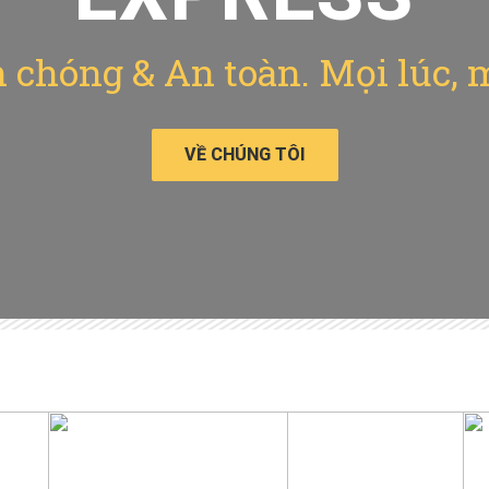
chóng & An toàn. Mọi lúc, 
VỀ CHÚNG TÔI