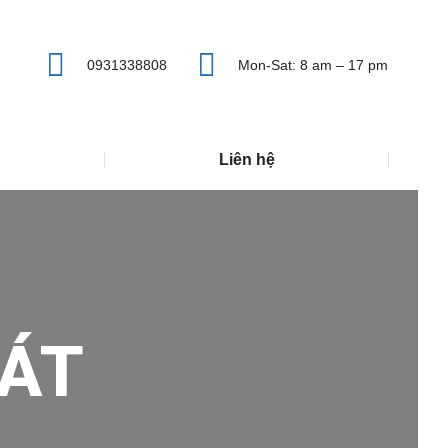
0931338808
Mon-Sat: 8 am – 17 pm
Liên hệ
ÁT