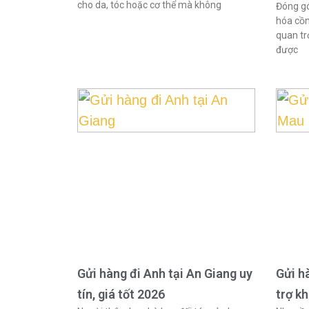
cho da, tóc hoặc cơ thể mà không
Đóng gó
hóa cồn
quan tr
được
Gửi hàng đi Anh tại An Giang uy
Gửi h
tín, giá tốt 2026
trợ k