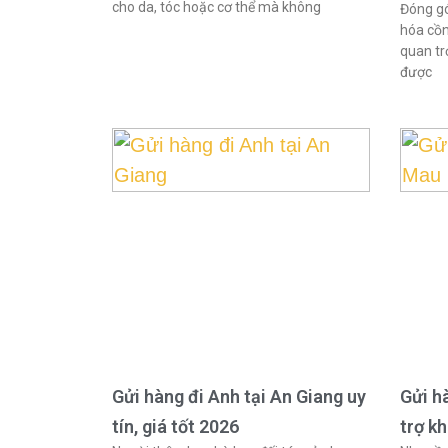
cho da, tóc hoặc cơ thể mà không
Đóng gó
hóa cồn
quan tr
được
Gửi hàng đi Anh tại An Giang uy
Gửi h
tín, giá tốt 2026
trợ k