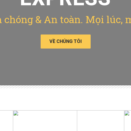
chóng & An toàn. Mọi lúc, 
VỀ CHÚNG TÔI