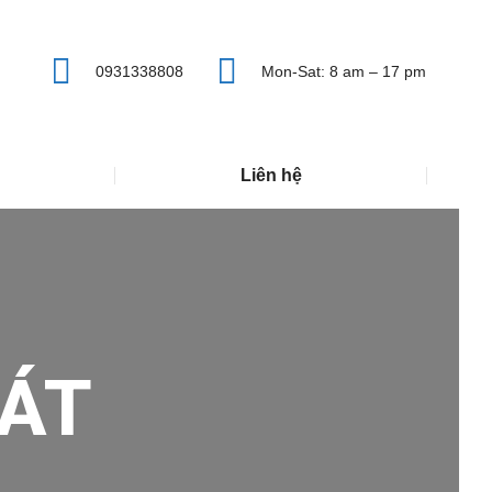
0931338808
Mon-Sat: 8 am – 17 pm
Liên hệ
ÁT