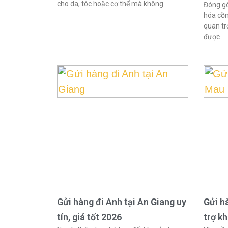
cho da, tóc hoặc cơ thể mà không
Đóng gó
hóa cồn
quan tr
được
Gửi hàng đi Anh tại An Giang uy
Gửi h
tín, giá tốt 2026
trợ k