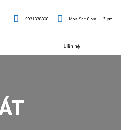
0931338808
Mon-Sat: 8 am – 17 pm
Liên hệ
ÁT