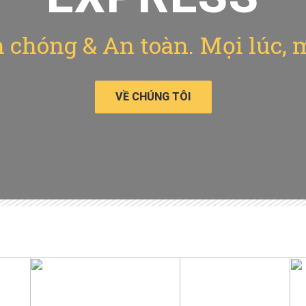
chóng & An toàn. Mọi lúc, 
VỀ CHÚNG TÔI