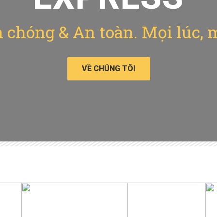
chóng & An toàn. Mọi lúc, 
VỀ CHÚNG TÔI