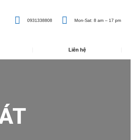
0931338808
Mon-Sat: 8 am – 17 pm
Liên hệ
ÁT