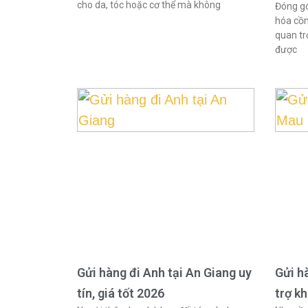
cho da, tóc hoặc cơ thể mà không
Đóng gó
hóa cồn
quan tr
được
Gửi hàng đi Anh tại An Giang uy
Gửi h
tín, giá tốt 2026
trợ k