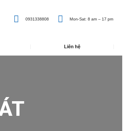
0931338808
Mon-Sat: 8 am – 17 pm
Liên hệ
ÁT