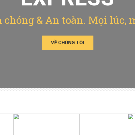
chóng & An toàn. Mọi lúc, 
VỀ CHÚNG TÔI