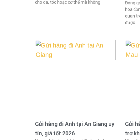
cho da, tóc hoặc cơ thể mà không
Đóng gó
hóa cồn
quan tr
được
Gửi hàng đi Anh tại An Giang uy
Gửi h
tín, giá tốt 2026
trợ k