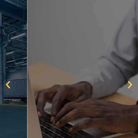
HỖ TRỢ KHAI
BÁO HẢI QUAN
Bạn chỉ việc gửi hàng - Mọi
thủ tục đã có chúng tôi