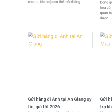
cho da, tóc hoặc cơ thể mà không
Đóng gó
hóa cồn
quan tr
được
Gửi hàng đi Anh tại An Giang uy
Gửi h
tín, giá tốt 2026
trợ k