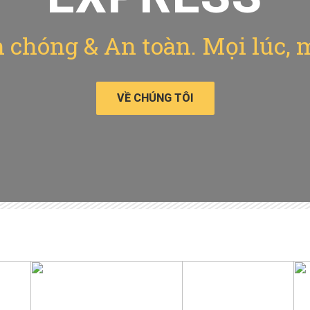
chóng & An toàn. Mọi lúc, 
VỀ CHÚNG TÔI