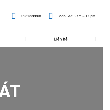
0931338808
Mon-Sat: 8 am – 17 pm
Liên hệ
ÁT