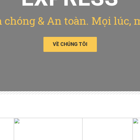
chóng & An toàn. Mọi lúc, 
VỀ CHÚNG TÔI