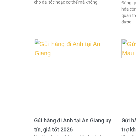
cho da, tóc hoặc cơ thể mà không
Đóng gó
hóa cồn
quan tr
được
Gửi hàng đi Anh tại An Giang uy
Gửi h
tín, giá tốt 2026
trợ k