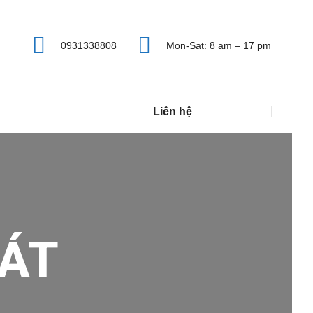
0931338808
Mon-Sat: 8 am – 17 pm
Liên hệ
ÁT