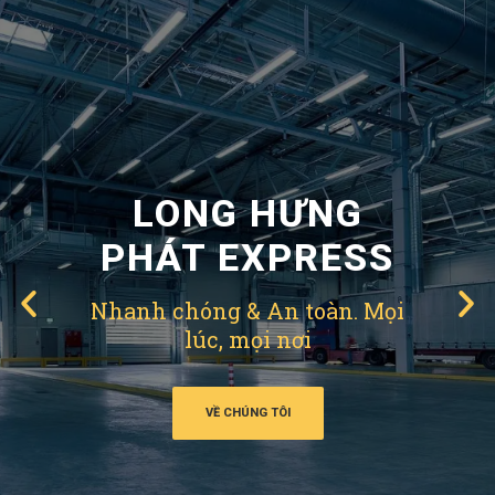
HỖ TRỢ KHAI
BÁO HẢI QUAN