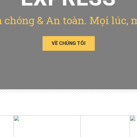
chóng & An toàn. Mọi lúc, 
VỀ CHÚNG TÔI