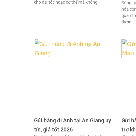
cho da, tóc hoặc cơ thể mà không
Đóng gó
hóa cồn
quan tr
được
Gửi hàng đi Anh tại An Giang uy
Gửi h
tín, giá tốt 2026
trợ k