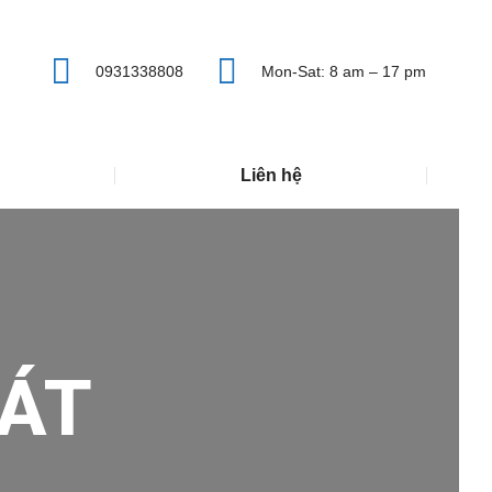
0931338808
Mon-Sat: 8 am – 17 pm
Liên hệ
ÁT