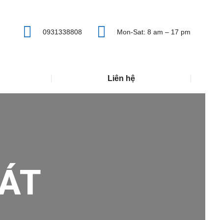
0931338808
Mon-Sat: 8 am – 17 pm
Liên hệ
ÁT