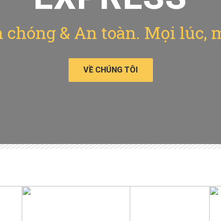
chóng & An toàn. Mọi lúc, 
VỀ CHÚNG TÔI