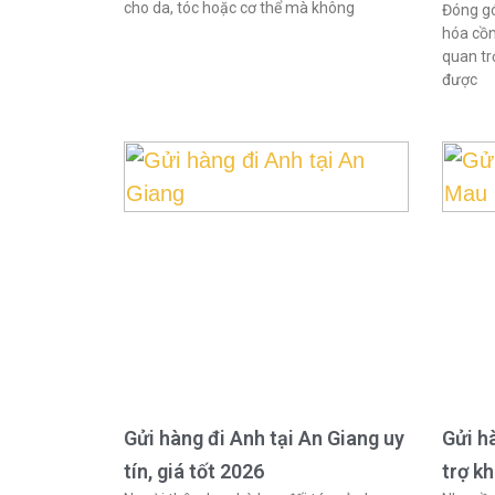
cho da, tóc hoặc cơ thể mà không
Đóng gó
hóa cồn
quan tr
được
Gửi hàng đi Anh tại An Giang uy
Gửi h
tín, giá tốt 2026
trợ k