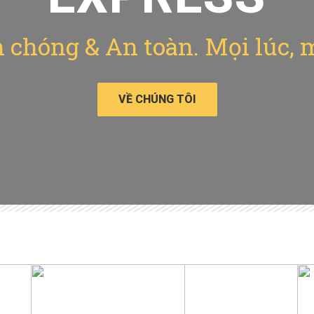
chóng & An toàn. Mọi lúc, 
VỀ CHÚNG TÔI