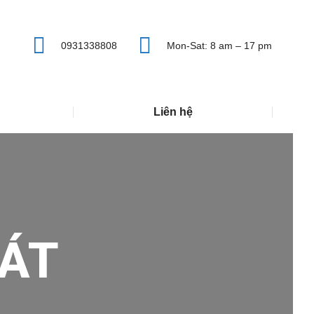
0931338808
Mon-Sat: 8 am – 17 pm
Liên hệ
ÁT