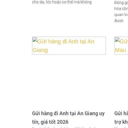
cho da, tóc hoặc cơ thể mà không
Đóng gó
hóa cồn
quan tr
được
Gửi hàng đi Anh tại An Giang uy
Gửi h
tín, giá tốt 2026
trợ k