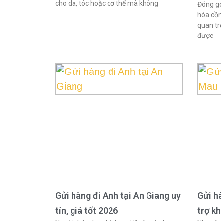
cho da, tóc hoặc cơ thể mà không
Đóng gó
hóa cồn
quan tr
được
Gửi hàng đi Anh tại An Giang uy
Gửi h
tín, giá tốt 2026
trợ k