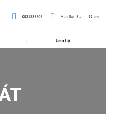
0931338808
Mon-Sat: 8 am – 17 pm
Liên hệ
ÁT