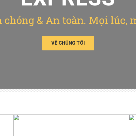
chóng & An toàn. Mọi lúc, 
VỀ CHÚNG TÔI