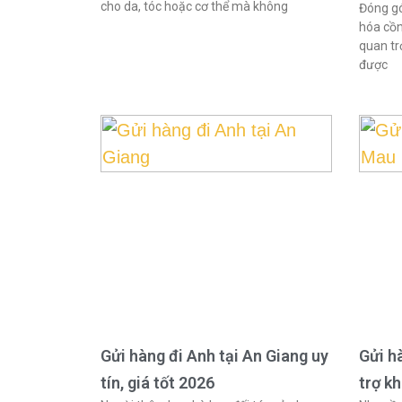
cho da, tóc hoặc cơ thể mà không
Đóng gó
hóa cồn
quan tr
được
Gửi hàng đi Anh tại An Giang uy
Gửi h
tín, giá tốt 2026
trợ k