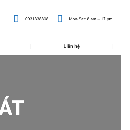
0931338808
Mon-Sat: 8 am – 17 pm
Liên hệ
ÁT