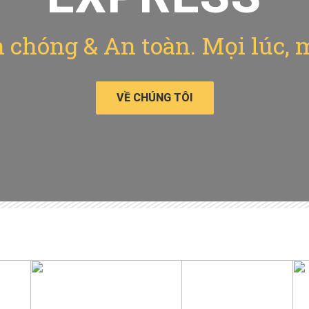
chóng & An toàn. Mọi lúc, 
VỀ CHÚNG TÔI