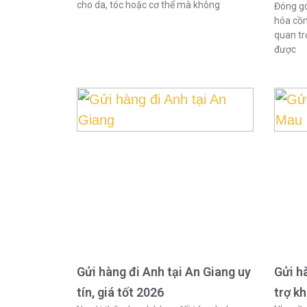
cho da, tóc hoặc cơ thể mà không
Đóng gó
hóa cồn
quan tr
được
Gửi hàng đi Anh tại An Giang uy
Gửi h
tín, giá tốt 2026
trợ k