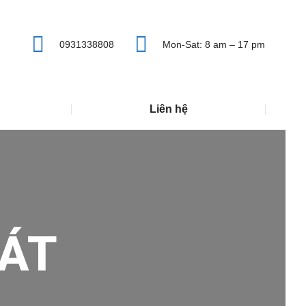
0931338808
Mon-Sat: 8 am – 17 pm
Liên hệ
ÁT