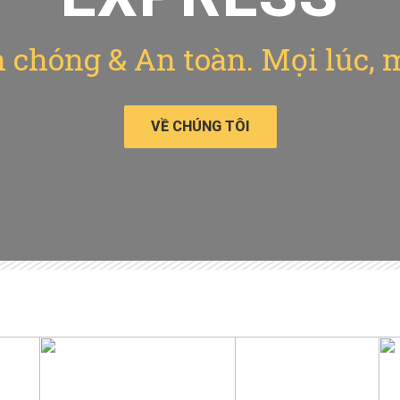
chóng & An toàn. Mọi lúc, 
VỀ CHÚNG TÔI