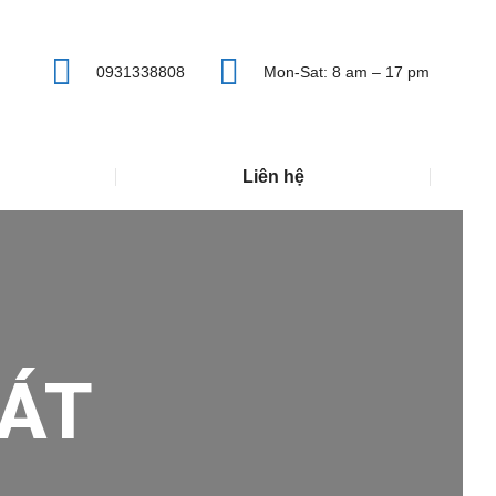
0931338808
Mon-Sat: 8 am – 17 pm
Liên hệ
ÁT