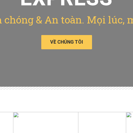
chóng & An toàn. Mọi lúc, 
VỀ CHÚNG TÔI