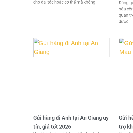
cho da, tóc hoặc cơ thể mà không
Đóng gó
hóa cồn
quan tr
được
Gửi hàng đi Anh tại An Giang uy
Gửi h
tín, giá tốt 2026
trợ k